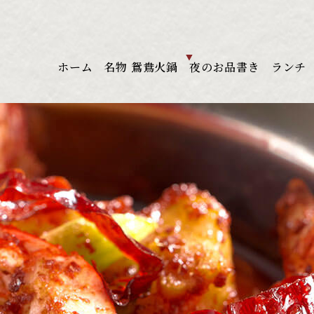
ホーム
名物 鴛鴦火鍋
夜のお品書き
ランチ