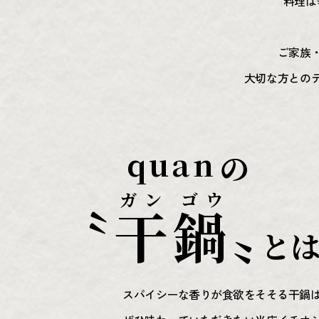
料理は
ご家族
大切な方との
quan
の
ガン ゴウ
〝干鍋〟
と
スパイシーな香りが食欲をそそる干鍋