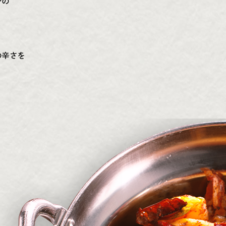
シの
の辛さを
。