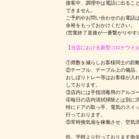
接客中、調理中は電話に出るこ
できません。
ご予約やお問い合わせのお電話
余裕をもっておかけください。
(営業終了直後が一番繋がりやす
【当店における新型コロナウイ
①席数を減らしお客様同士の距
②テーブル、テーブル上の備品
おしぼりトレー等はお客様が入
しております。
③店内には手指消毒用のアルコ
④毎日の店内清拭掃除とは別に
特にドアの取っ手、電気のスイッ
行っております。
⑤常時換気扇を稼働させ、空気
尚、平時より行っております衛