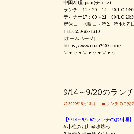
中国料理 quan(チェン)
ランチ 11：30～14：30(L.O 14:0
ディナー17：00～21：00(L.O 20:3
定休日：水曜日・第2、第4火曜
TEL:0550-82-1310
[ホームページ]
https://www.quan2007.com/
▽▼▽▼▽▼▽▼▽▼▽
9/14～9/20のラ
2020年9月13日
ランチのご案
【9/14～9/20のランチのお料理】
A.小柱の四川辛味炒め
B.豚肉とザーサイの炒め