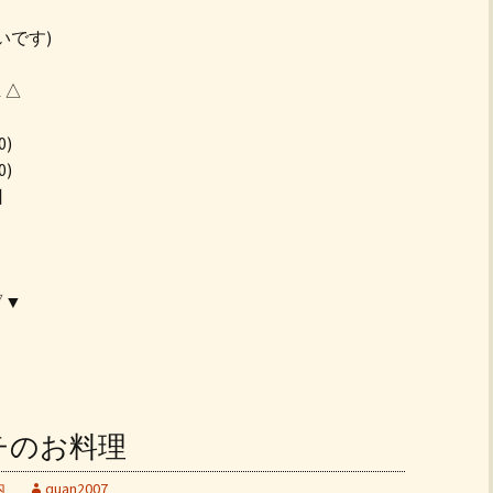
いです)
▲△
0)
0)
日
▽▼
ンチのお料理
内
quan2007