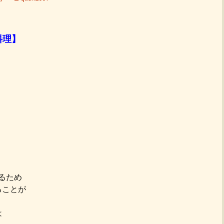
料理】
るため
ることが
は