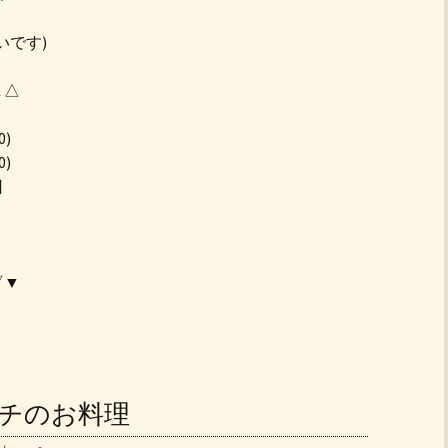
いです)
▲△
0)
0)
日
▽▼
ランチのお料理