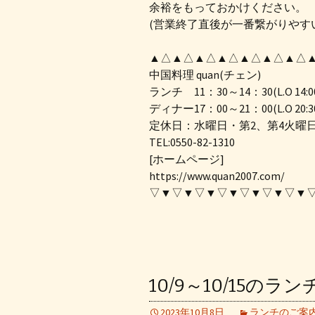
余裕をもっておかけください。
(営業終了直後が一番繋がりやす
▲△▲△▲△▲△▲△▲△▲△
中国料理 quan(チェン)
ランチ 11：30～14：30(L.O 14:0
ディナー17：00～21：00(L.O 20:3
定休日：水曜日・第2、第4火曜
TEL:0550-82-1310
[ホームページ]
https://www.quan2007.com/
▽▼▽▼▽▼▽▼▽▼▽▼▽▼
10/9～10/15のラ
2023年10月8日
ランチのご案