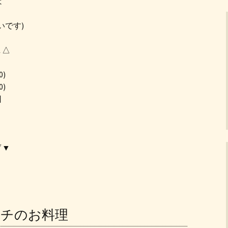
は
いです)
▲△
0)
0)
日
▽▼
ランチのお料理