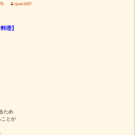
内
quan2007
のお料理】
るため
ることが
は