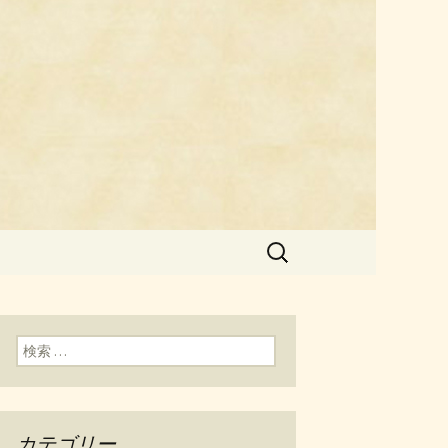
料理「チェ
検
索:
検索:
カテゴリー