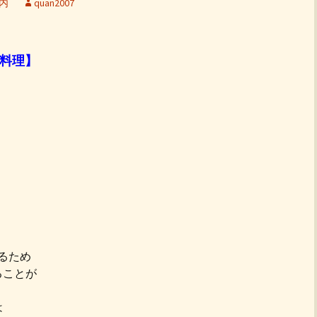
内
quan2007
お料理】
るため
ることが
は