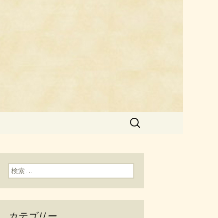
料理「チェ
検
索:
検索:
カテゴリー