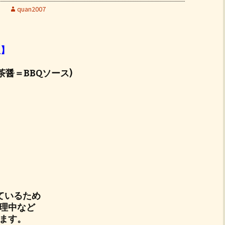
quan2007
理】
茶醤＝BBQソース)
ているため
理中など
ます。