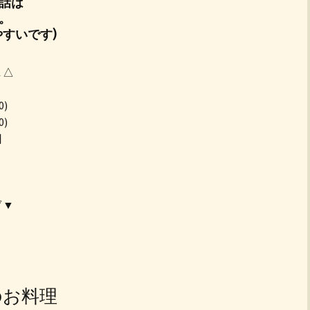
話は
。
すいです)
▲△
0)
0)
日
▽▼
チのお料理