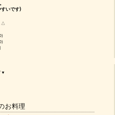
。
すいです)
▲△
0)
0)
日
▽▼
チのお料理