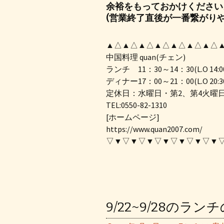
余裕をもっておかけください
(営業終了直後が一番繋がりや
▲△▲△▲△▲△▲△▲△▲△
中国料理 quan(チェン)
ランチ 11：30～14：30(L.O 14:0
ディナー17：00～21：00(L.O 20:3
定休日：水曜日・第2、第4火曜
TEL:0550-82-1310
[ホームページ]
https://www.quan2007.com/
▽▼▽▼▽▼▽▼▽▼▽▼▽▼
9/22~9/28のラン