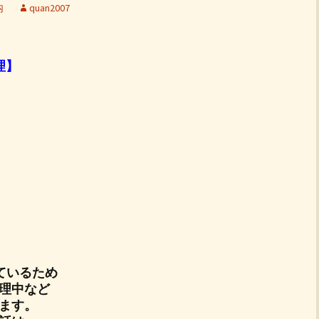
内
quan2007
理】
ているため
理中など
ます。