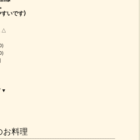
。
すいです)
▲△
0)
0)
日
▽▼
チのお料理