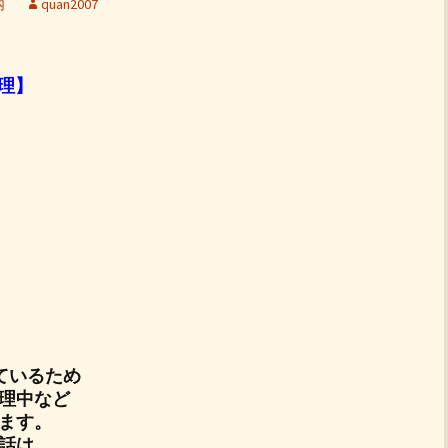
内
quan2007
料理】
ているため
理中など
ます。
話は