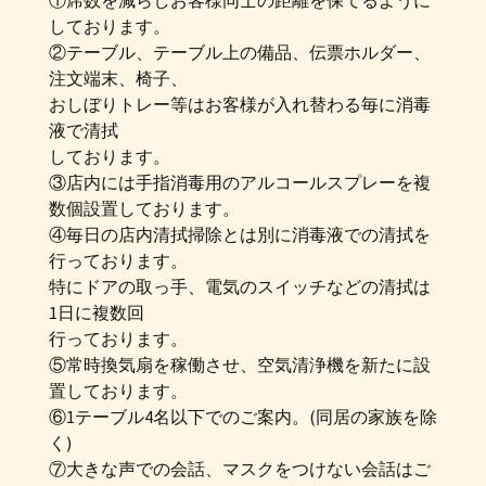
①席数を減らしお客様同士の距離を保てるように
しております。
②テーブル、テーブル上の備品、伝票ホルダー、
注文端末、椅子、
おしぼりトレー等はお客様が入れ替わる毎に消毒
液で清拭
しております。
③店内には手指消毒用のアルコールスプレーを複
数個設置しております。
④毎日の店内清拭掃除とは別に消毒液での清拭を
行っております。
特にドアの取っ手、電気のスイッチなどの清拭は
1日に複数回
行っております。
⑤常時換気扇を稼働させ、空気清浄機を新たに設
置しております。
⑥1テーブル4名以下でのご案内。(同居の家族を除
く)
⑦大きな声での会話、マスクをつけない会話はご