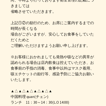
尚、平時より行っております衛生管理の記載につ
きましては
省略させていただきます。
上記①②の励行のため、お席にご案内するまでの
時間が長くなる
場合がございますが、安心してお食事をしていた
だくためと
ご理解いただけますようお願い申し上げます。
※お客様におかれましても発熱や咳などの異常が
認められる場合は店内飲食は控えていただき、お
食事前の手指の消毒、食事中以外はマスク着用、
咳エチケットの励行等、感染予防にご協力お願い
いたします。
▲△▲△▲△▲△▲△▲
中国料理 quan(チェン)
ランチ 11：30～14：30(L.O 14:00)