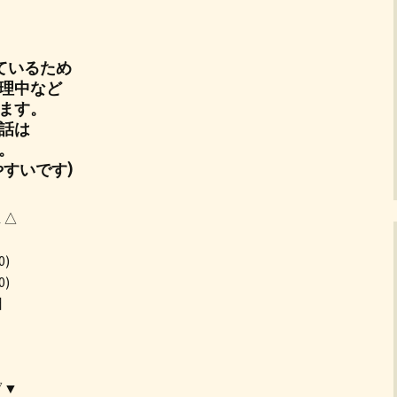
ているため
理中など
ます。
話は
。
すいです)
▲△
0)
0)
日
▽▼