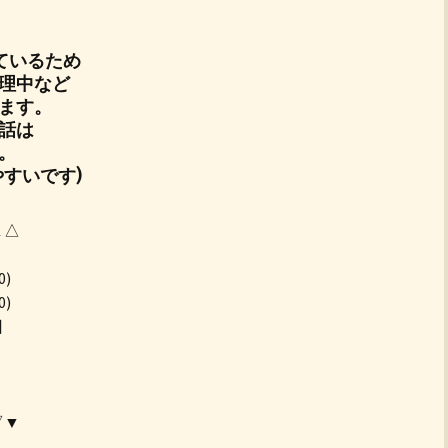
ているため
理中など
ます。
話は
。
すいです)
▲△
0)
0)
日
▽▼