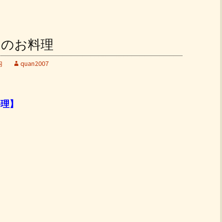
ンチのお料理
内
quan2007
料理】