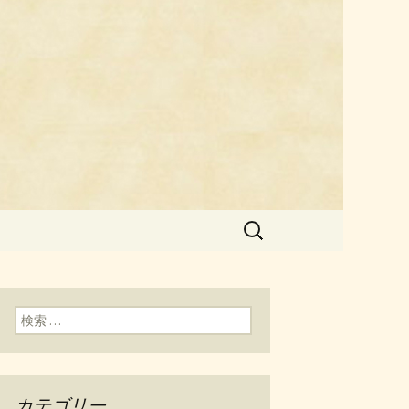
料理「チェ
検
索:
検索:
カテゴリー