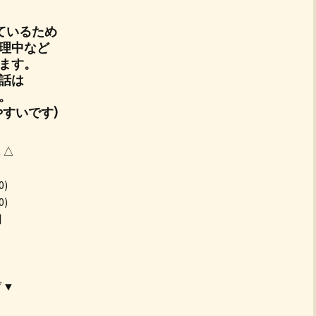
ているため
理中など
ます。
話は
。
すいです)
▲△
0)
0)
日
▽▼