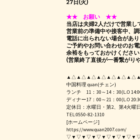
27日(火)
★★ お願い ★★
当店は夫婦2人だけで営業し
営業前の準備中や接客中、調
電話に出られない場合があり
ご予約やお問い合わせのお電
余裕をもっておかけください
(営業終了直後が一番繋がりや
▲△▲△▲△▲△▲△▲△▲△
中国料理 quan(チェン)
ランチ 11：30～14：30(L.O 14:0
ディナー17：00～21：00(L.O 20:3
定休日：水曜日・第2、第4火曜
TEL:0550-82-1310
[ホームページ]
https://www.quan2007.com/
▽▼▽▼▽▼▽▼▽▼▽▼▽▼