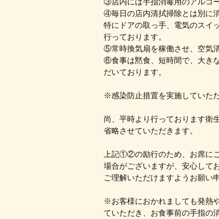
③店内には手指消毒用のアルコ
④毎日の店内清拭掃除とは別に
特にドアの取っ手、電気のスイッ
行っております。
⑤常時換気扇を稼働させ、空気
⑥食事は黙食、短時間で、大き
だいております。
※感染防止措置を実施していた
尚、平時より行っております衛
省略させていただきます。
上記①②の励行のため、お席に
場合がございますが、安心して
ご理解いただけますようお願い
※お客様におかれましても発熱
ていただき、お食事前の手指の