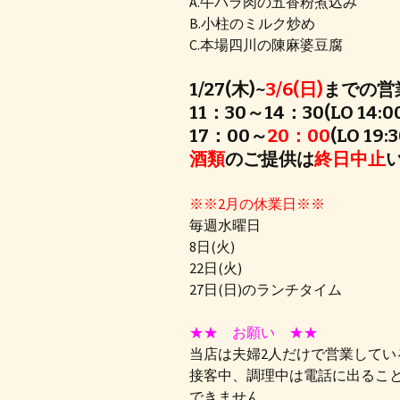
A.牛バラ肉の五香粉煮込み
B.小柱のミルク炒め
C.本場四川の陳麻婆豆腐
1/27(木)~
3/6(日)
までの営
11：30～14：30(LO 14:0
17：00～
20：00
(LO 19:3
酒類
のご提供は
終日中止
※※2月の休業日※※
毎週水曜日
8日(火)
22日(火)
27日(日)のランチタイム
★★ お願い ★★
当店は夫婦2人だけで営業してい
接客中、調理中は電話に出るこ
できません。