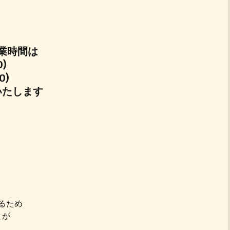
業時間は
0)
0)
いたします
るため
とが