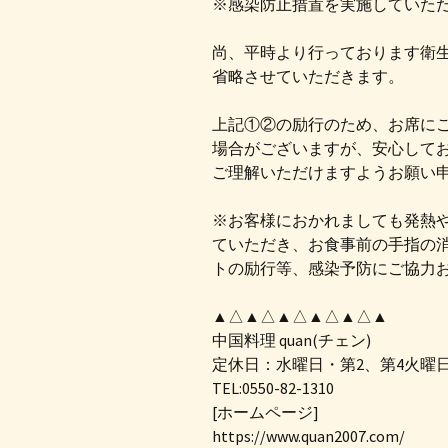
※感染防止措置を実施していた
尚、平時より行っております衛
省略させていただきます。
上記①②の励行のため、お席に
場合がございますが、安心して
ご理解いただけますようお願い
※お客様におかれましても発熱
ていただき、お食事前の手指の
トの励行等、感染予防にご協力
▲△▲△▲△▲△▲△▲
中国料理 quan(チェン)
定休日：水曜日・第2、第4火曜
TEL:0550-82-1310
[ホームページ]
https://www.quan2007.com/