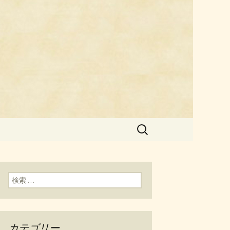
料理「チェ
検
索:
検索:
カテゴリー