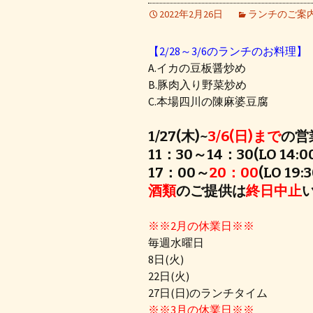
2022年2月26日
ランチのご案
【2/28～3/6のランチのお料理】
A.イカの豆板醤炒め
B.豚肉入り野菜炒め
C.本場四川の陳麻婆豆腐
1/27(木)~
3/6(日)まで
の営
11：30～14：30(LO 14:0
17：00～
20：00
(LO 19:3
酒類
のご提供は
終日中止
※※2月の休業日※※
毎週水曜日
8日(火)
22日(火)
27日(日)のランチタイム
※※3月の休業日※※