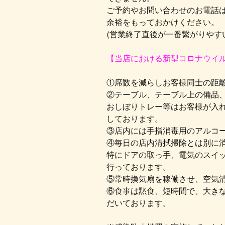
ご予約やお問い合わせのお電話
余裕をもっておかけください。
(営業終了直後が一番繋がりやす
【当店における新型コロナウイ
①席数を減らしお客様同士の距
②テーブル、テーブル上の備品
おしぼりトレー等はお客様が入
しております。
③店内には手指消毒用のアルコ
④毎日の店内清拭掃除とは別に
特にドアの取っ手、電気のスイッ
行っております。
⑤常時換気扇を稼働させ、空気
⑥食事は黙食、短時間で、大き
だいております。