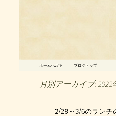
静岡県御殿場市にある中国
静岡県御
ン」のお
コンテンツへ移動
ホームへ戻る
ブログトップ
月別アーカイブ: 2022
2/28～3/6のラン