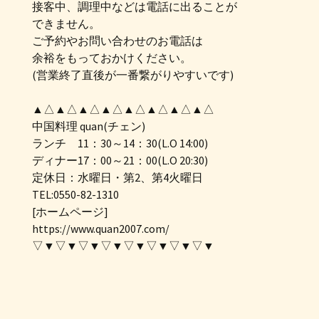
接客中、調理中などは電話に出ることが
できません。
ご予約やお問い合わせのお電話は
余裕をもっておかけください。
(営業終了直後が一番繋がりやすいです)
▲△▲△▲△▲△▲△▲△▲△▲△
中国料理 quan(チェン)
ランチ 11：30～14：30(L.O 14:00)
ディナー17：00～21：00(L.O 20:30)
定休日：水曜日・第2、第4火曜日
TEL:0550-82-1310
[ホームページ]
https://www.quan2007.com/
▽▼▽▼▽▼▽▼▽▼▽▼▽▼▽▼