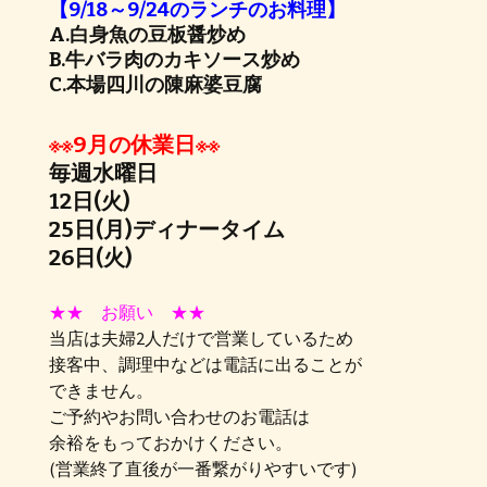
【9/18～9/24のランチのお料理】
A.白身魚の豆板醤炒め
B.牛バラ肉のカキソース炒め
C.本場四川の陳麻婆豆腐
※※9月の休業日※※
毎週水曜日
12日(火)
25日(月)ディナータイム
26日(火)
★★ お願い ★★
当店は夫婦2人だけで営業しているため
接客中、調理中などは電話に出ることが
できません。
ご予約やお問い合わせのお電話は
余裕をもっておかけください。
(営業終了直後が一番繋がりやすいです)