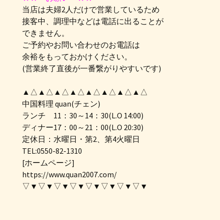
当店は夫婦2人だけで営業しているため
接客中、調理中などは電話に出ることが
できません。
ご予約やお問い合わせのお電話は
余裕をもっておかけください。
(営業終了直後が一番繋がりやすいです)
▲△▲△▲△▲△▲△▲△▲△▲△
中国料理 quan(チェン)
ランチ 11：30～14：30(L.O 14:00)
ディナー17：00～21：00(L.O 20:30)
定休日：水曜日・第2、第4火曜日
TEL:0550-82-1310
[ホームページ]
https://www.quan2007.com/
▽▼▽▼▽▼▽▼▽▼▽▼▽▼▽▼