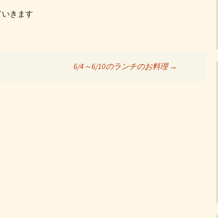
ていきます
6/4～6/10のランチのお料理
→
ョン