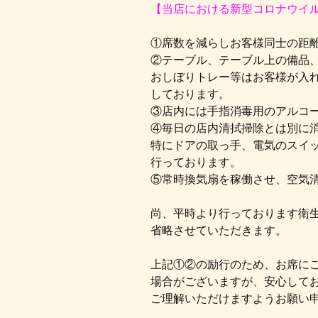
【当店における新型コロナウイ
①席数を減らしお客様同士の距
②テーブル、テーブル上の備品
おしぼりトレー等はお客様が入
しております。
③店内には手指消毒用のアルコ
④毎日の店内清拭掃除とは別に
特にドアの取っ手、電気のスイッ
行っております。
⑤常時換気扇を稼働させ、空気
尚、平時より行っております衛
省略させていただきます。
上記①②の励行のため、お席に
場合がございますが、安心して
ご理解いただけますようお願い