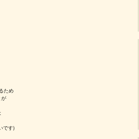
】
るため
とが
は
いです)