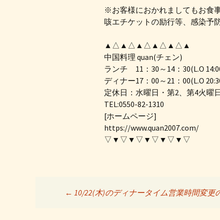
※お客様におかれましてもお食
咳エチケットの励行等、感染予
▲△▲△▲△▲△▲△▲
中国料理 quan(チェン)
ランチ 11：30～14：30(L.O 14:0
ディナー17：00～21：00(L.O 20:3
定休日：水曜日・第2、第4火曜
TEL:0550-82-1310
[ホームページ]
https://www.quan2007.com/
▽▼▽▼▽▼▽▼▽▼▽
←
10/22(木)のディナータイム営業時間変
投稿ナビゲーシ