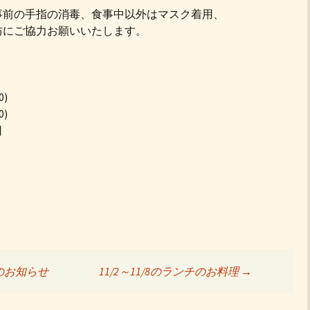
事前の手指の消毒、食事中以外はマスク着用、
防にご協力お願いいたします。
0)
0)
日
更のお知らせ
11/2～11/8のランチのお料理
→
ョン