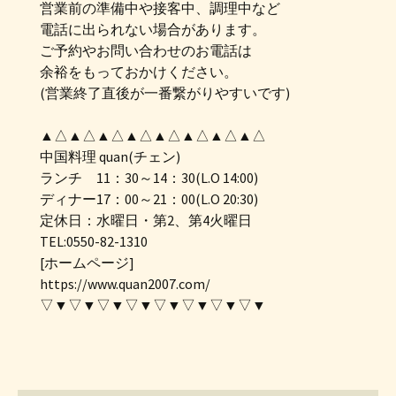
営業前の準備中や接客中、調理中など
電話に出られない場合があります。
ご予約やお問い合わせのお電話は
余裕をもっておかけください。
(営業終了直後が一番繋がりやすいです)
▲△▲△▲△▲△▲△▲△▲△▲△
中国料理 quan(チェン)
ランチ 11：30～14：30(L.O 14:00)
ディナー17：00～21：00(L.O 20:30)
定休日：水曜日・第2、第4火曜日
TEL:0550-82-1310
[ホームページ]
https://www.quan2007.com/
▽▼▽▼▽▼▽▼▽▼▽▼▽▼▽▼