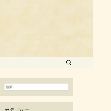
料理「チェ
検
索:
検索:
カテゴリー