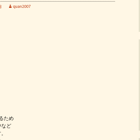
内
quan2007
】
るため
中など
す。