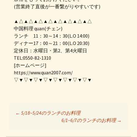
(営業終了直後が一番繋がりやすいです)
▲△▲△▲△▲△▲△▲△▲△▲△
中国料理 quan(チェン)
ランチ 11：30～14：30(L.O 14:00)
ディナー17：00～21：00(L.O 20:30)
定休日：水曜日・第2、第4火曜日
TEL:0550-82-1310
[ホームページ]
https://www.quan2007.com/
▽▼▽▼▽▼▽▼▽▼▽▼▽▼▽▼
←
5/18~5/24のランチのお料理
投稿ナビゲーショ
6/1~6/7のランチのお料理
→